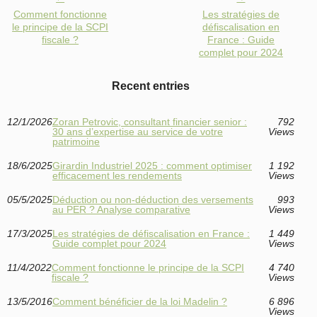
Comment fonctionne
Les stratégies de
le principe de la SCPI
défiscalisation en
fiscale ?
France : Guide
complet pour 2024
Recent entries
12/1/2026
Zoran Petrovic, consultant financier senior :
792
30 ans d’expertise au service de votre
Views
patrimoine
18/6/2025
Girardin Industriel 2025 : comment optimiser
1 192
efficacement les rendements
Views
05/5/2025
Déduction ou non-déduction des versements
993
au PER ? Analyse comparative
Views
17/3/2025
Les stratégies de défiscalisation en France :
1 449
Guide complet pour 2024
Views
11/4/2022
Comment fonctionne le principe de la SCPI
4 740
fiscale ?
Views
13/5/2016
Comment bénéficier de la loi Madelin ?
6 896
Views