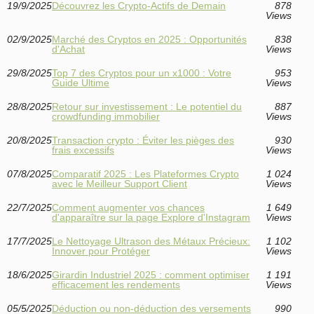
19/9/2025
Découvrez les Crypto-Actifs de Demain
878
Views
02/9/2025
Marché des Cryptos en 2025 : Opportunités
838
d'Achat
Views
29/8/2025
Top 7 des Cryptos pour un x1000 : Votre
953
Guide Ultime
Views
28/8/2025
Retour sur investissement : Le potentiel du
887
crowdfunding immobilier
Views
20/8/2025
Transaction crypto : Éviter les pièges des
930
frais excessifs
Views
07/8/2025
Comparatif 2025 : Les Plateformes Crypto
1 024
avec le Meilleur Support Client
Views
22/7/2025
Comment augmenter vos chances
1 649
d'apparaître sur la page Explore d'Instagram
Views
17/7/2025
Le Nettoyage Ultrason des Métaux Précieux:
1 102
Innover pour Protéger
Views
18/6/2025
Girardin Industriel 2025 : comment optimiser
1 191
efficacement les rendements
Views
05/5/2025
Déduction ou non-déduction des versements
990