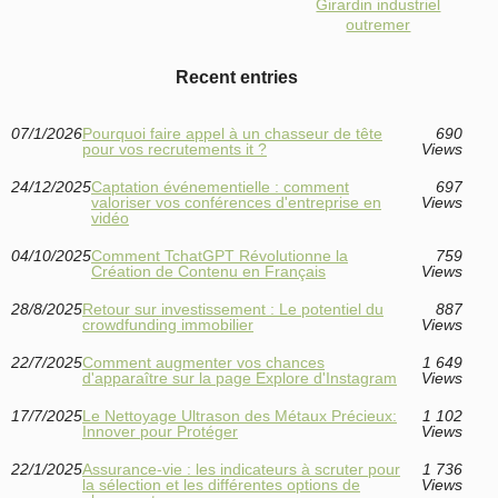
Girardin industriel
outremer
Recent entries
07/1/2026
Pourquoi faire appel à un chasseur de tête
690
pour vos recrutements it ?
Views
24/12/2025
Captation événementielle : comment
697
valoriser vos conférences d'entreprise en
Views
vidéo
04/10/2025
Comment TchatGPT Révolutionne la
759
Création de Contenu en Français
Views
28/8/2025
Retour sur investissement : Le potentiel du
887
crowdfunding immobilier
Views
22/7/2025
Comment augmenter vos chances
1 649
d'apparaître sur la page Explore d'Instagram
Views
17/7/2025
Le Nettoyage Ultrason des Métaux Précieux:
1 102
Innover pour Protéger
Views
22/1/2025
Assurance-vie : les indicateurs à scruter pour
1 736
la sélection et les différentes options de
Views