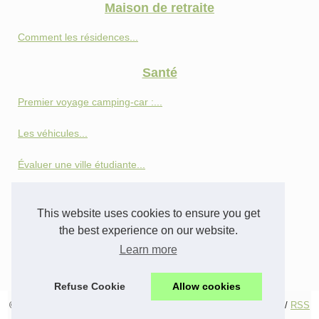
Maison de retraite
Comment les résidences...
Santé
Premier voyage camping-car :...
Les véhicules...
Évaluer une ville étudiante...
Les bienfaits du parcours...
This website uses cookies to ensure you get
Senior
the best experience on our website.
Learn more
Téléalarme ou domotique :...
Refuse Cookie
Allow cookies
© 2026
Seniorbassanglers.com
/
Table of Contents
/
Cookies Policy
/
RSS