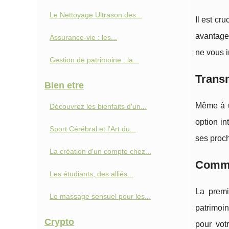
Le Nettoyage Ultrason des...
Il est cr
avantages
Assurance-vie : les...
ne vous i
Gestion de patrimoine : la...
Transm
Bien etre
Même à un
Découvrez les bienfaits d'un...
option in
Sport Cérébral et l'Art du...
ses proch
La création d'un compte chez...
Commen
Les étudiants, des alliés...
La premi
Le massage sensuel pour les...
patrimoin
Crypto
pour vot