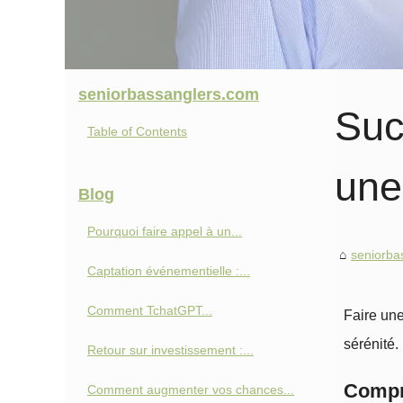
seniorbassanglers.com
Suc
Table of Contents
une
Blog
Pourquoi faire appel à un...
seniorba
Captation événementielle :...
Comment TchatGPT...
Faire un
sérénité.
Retour sur investissement :...
Compre
Comment augmenter vos chances...