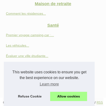
Maison de retraite
Comment les résidences...
Santé
Premier voyage camping-car :...
Les véhicules...
Évaluer une ville étudiante...
Les bienfaits du parcours...
This website uses cookies to ensure you get
Senior
the best experience on our website.
Learn more
Téléalarme ou domotique :...
Refuse Cookie
Allow cookies
© 2026
Seniorbassanglers.com
/
Table of Contents
/
Cookies Policy
/
RSS