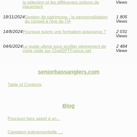
la sélection et les différentes options de
Views
placement
18/11/2024
Gestion de patrimoine : la personnalisation
1 805
du conseil à l’ère de l’IA
Views
14/8/2024
Pourquoi suivre une formation assurance ?
2 031
Views
04/6/2024
Le guide ultime pour profiter pleinement de
2 484
votre visite sur ChatGPTFrance.net
Views
seniorbassanglers.com
Table of Contents
Blog
Pourquoi faire appel à un...
Captation événementielle :...