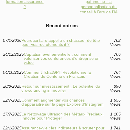
formation assurance
patrimoine : la
?
personnalisation du
conseil à l’ère de l’IA
Recent entries
07/1/2026
Pourquoi faire appel à un chasseur de tête
702
pour vos recrutements it ?
Views
24/12/2025
Captation événementielle : comment
706
valoriser vos conférences d'entreprise en
Views
vidéo
04/10/2025
Comment TchatGPT Révolutionne la
764
Création de Contenu en Français
Views
28/8/2025
Retour sur investissement : Le potentiel du
890
crowdfunding immobilier
Views
22/7/2025
Comment augmenter vos chances
1 656
d'apparaître sur la page Explore d'Instagram
Views
17/7/2025
Le Nettoyage Ultrason des Métaux Précieux:
1 105
Innover pour Protéger
Views
22/1/2025
Assurance-vie : les indicateurs à scruter pour
1 741